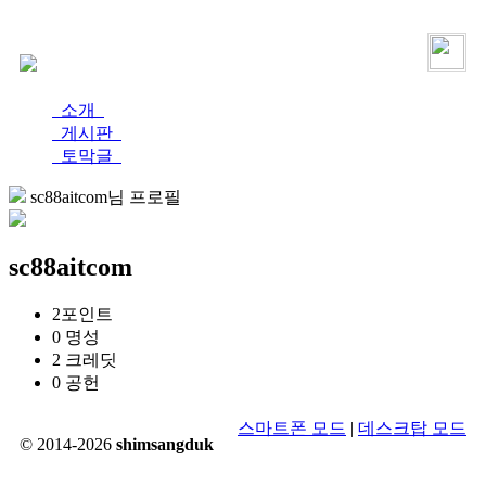
로그인
가입
소개
게시판
토막글
sc88aitcom님 프로필
sc88aitcom
2
포인트
0
명성
2
크레딧
0
공헌
스마트폰 모드
|
데스크탑 모드
© 2014-2026
shimsangduk