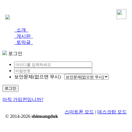
로그인
가입
소개
게시판
토막글
로그인
보안문제(없으면 무시)
로그인
아직 가입전입니까?
스마트폰 모드
|
데스크탑 모드
© 2014-2026
shimsangduk