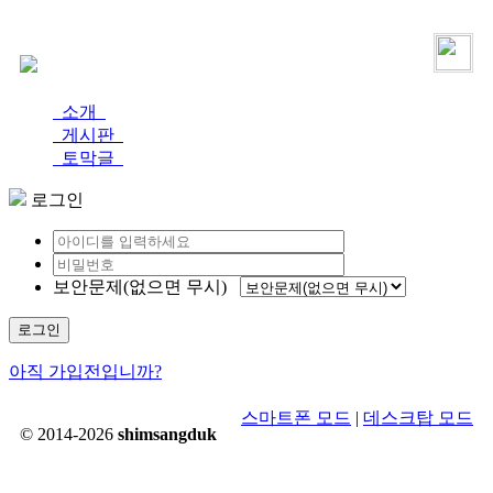
로그인
가입
소개
게시판
토막글
로그인
보안문제(없으면 무시)
로그인
아직 가입전입니까?
스마트폰 모드
|
데스크탑 모드
© 2014-2026
shimsangduk