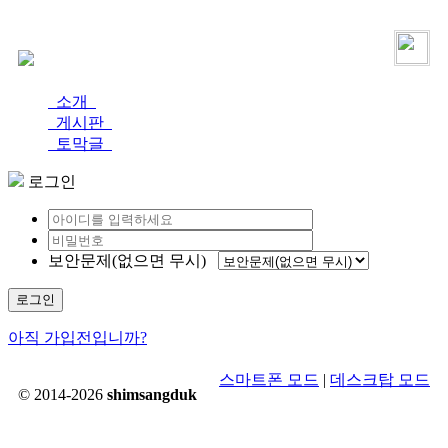
로그인
가입
소개
게시판
토막글
로그인
보안문제(없으면 무시)
로그인
아직 가입전입니까?
스마트폰 모드
|
데스크탑 모드
© 2014-2026
shimsangduk