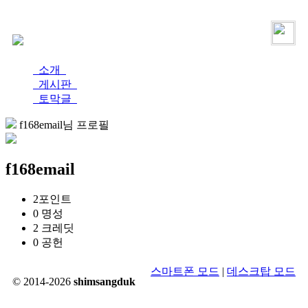
로그인
가입
소개
게시판
토막글
f168email님 프로필
f168email
2
포인트
0
명성
2
크레딧
0
공헌
스마트폰 모드
|
데스크탑 모드
© 2014-2026
shimsangduk