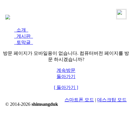
로그인
가입
소개
게시판
토막글
방문 페이지가 모바일용이 없습니다. 컴퓨터버전 페이지를 방
문 하시겠습니까?
계속방문
돌아가기
[ 돌아가기 ]
스마트폰 모드
|
데스크탑 모드
© 2014-2026
shimsangduk