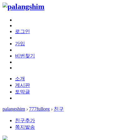
로그인
가입
비번찾기
소개
게시판
토막글
palangshim
›
777fullorg
›
친구
친구추가
쪽지발송