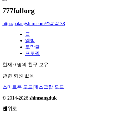
777fullorg
http://palangshim.com/?5414138
글
앨범
토막글
프로필
현재
0
명의 친구 보유
관련 회원 없음
스마트폰 모드
|
데스크탑 모드
© 2014-2026
shimsangduk
맨위로