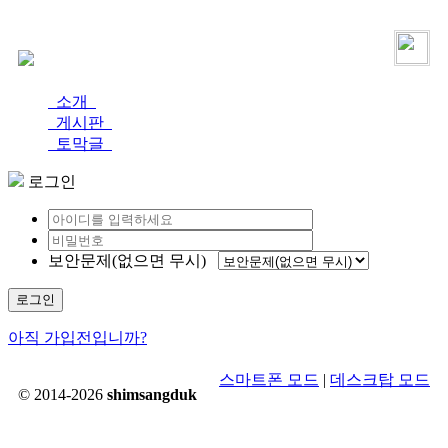
로그인
가입
소개
게시판
토막글
로그인
보안문제(없으면 무시)
로그인
아직 가입전입니까?
스마트폰 모드
|
데스크탑 모드
© 2014-2026
shimsangduk