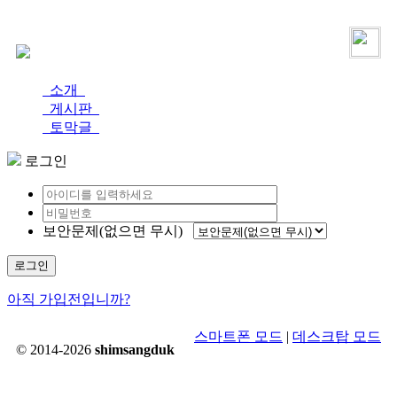
로그인
가입
소개
게시판
토막글
로그인
보안문제(없으면 무시)
로그인
아직 가입전입니까?
스마트폰 모드
|
데스크탑 모드
© 2014-2026
shimsangduk