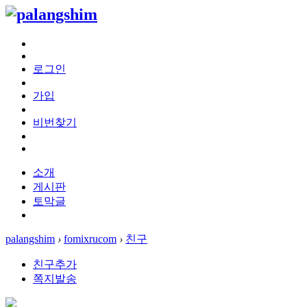
로그인
가입
비번찾기
소개
게시판
토막글
palangshim
›
fomixrucom
›
친구
친구추가
쪽지발송