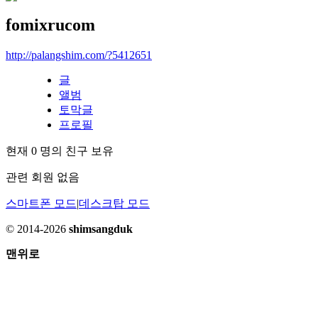
fomixrucom
http://palangshim.com/?5412651
글
앨범
토막글
프로필
현재
0
명의 친구 보유
관련 회원 없음
스마트폰 모드
|
데스크탑 모드
© 2014-2026
shimsangduk
맨위로