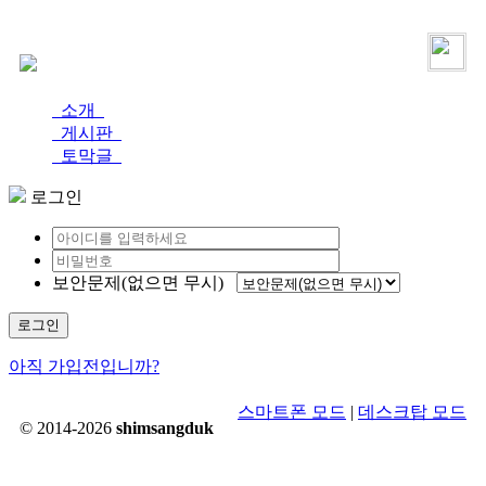
로그인
가입
소개
게시판
토막글
로그인
보안문제(없으면 무시)
로그인
아직 가입전입니까?
스마트폰 모드
|
데스크탑 모드
© 2014-2026
shimsangduk