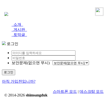
로그인
가입
소개
게시판
토막글
로그인
보안문제(없으면 무시)
로그인
아직 가입전입니까?
스마트폰 모드
|
데스크탑 모드
© 2014-2026
shimsangduk