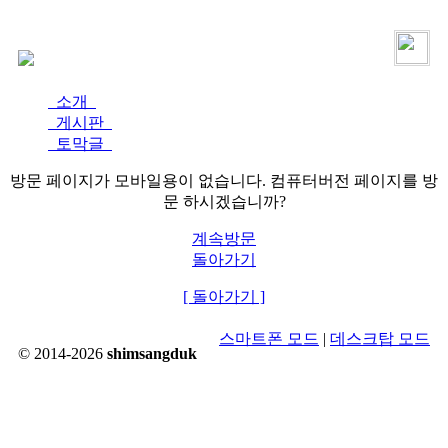
로그인
가입
소개
게시판
토막글
방문 페이지가 모바일용이 없습니다. 컴퓨터버전 페이지를 방
문 하시겠습니까?
계속방문
돌아가기
[ 돌아가기 ]
스마트폰 모드
|
데스크탑 모드
© 2014-2026
shimsangduk