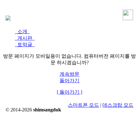
로그인
가입
소개
게시판
토막글
방문 페이지가 모바일용이 없습니다. 컴퓨터버전 페이지를 방
문 하시겠습니까?
계속방문
돌아가기
[ 돌아가기 ]
스마트폰 모드
|
데스크탑 모드
© 2014-2026
shimsangduk