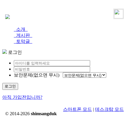
로그인
가입
소개
게시판
토막글
로그인
보안문제(없으면 무시)
로그인
아직 가입전입니까?
스마트폰 모드
|
데스크탑 모드
© 2014-2026
shimsangduk