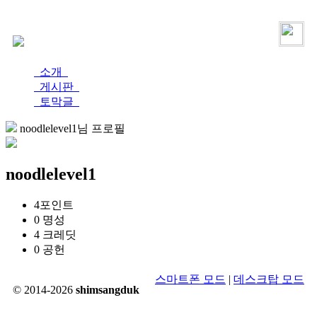
로그인
가입
소개
게시판
토막글
noodlelevel1님 프로필
noodlelevel1
4
포인트
0
명성
4
크레딧
0
공헌
스마트폰 모드
|
데스크탑 모드
© 2014-2026
shimsangduk