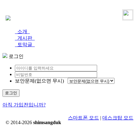
로그인
가입
소개
게시판
토막글
로그인
보안문제(없으면 무시)
로그인
아직 가입전입니까?
스마트폰 모드
|
데스크탑 모드
© 2014-2026
shimsangduk