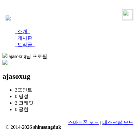
로그인
가입
소개
게시판
토막글
ajasoxug님 프로필
ajasoxug
2
포인트
0
명성
2
크레딧
0
공헌
스마트폰 모드
|
데스크탑 모드
© 2014-2026
shimsangduk