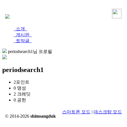
로그인
가입
소개
게시판
토막글
periodsearch1님 프로필
periodsearch1
2
포인트
0
명성
2
크레딧
0
공헌
스마트폰 모드
|
데스크탑 모드
© 2014-2026
shimsangduk