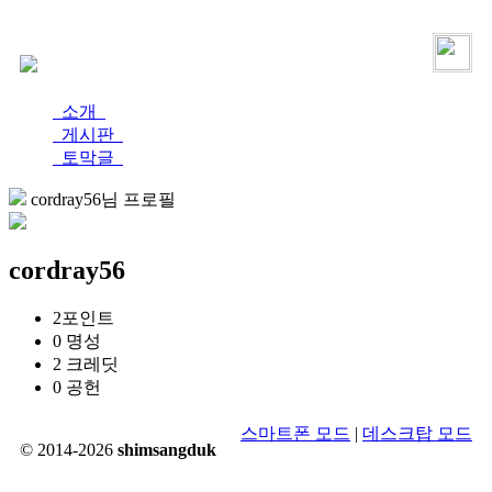
로그인
가입
소개
게시판
토막글
cordray56님 프로필
cordray56
2
포인트
0
명성
2
크레딧
0
공헌
스마트폰 모드
|
데스크탑 모드
© 2014-2026
shimsangduk