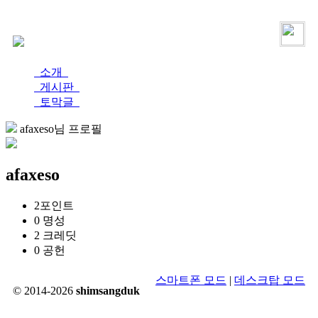
로그인
가입
소개
게시판
토막글
afaxeso님 프로필
afaxeso
2
포인트
0
명성
2
크레딧
0
공헌
스마트폰 모드
|
데스크탑 모드
© 2014-2026
shimsangduk