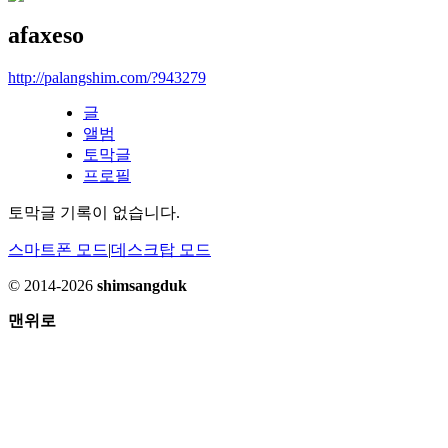
afaxeso
http://palangshim.com/?943279
글
앨범
토막글
프로필
토막글 기록이 없습니다.
스마트폰 모드
|
데스크탑 모드
© 2014-2026
shimsangduk
맨위로