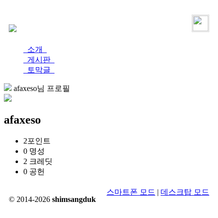
로그인
가입
소개
게시판
토막글
afaxeso님 프로필
afaxeso
2
포인트
0
명성
2
크레딧
0
공헌
스마트폰 모드
|
데스크탑 모드
© 2014-2026
shimsangduk