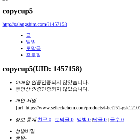
copycup5
http://palangshim.com/?1457158
글
앨범
토막글
프로필
copycup5
(UID: 1457158)
이메일 인증
인증되지 않았습니다.
동영상 인증
인증되지 않았습니다.
개인 서명
[url=https://www.selleckchem.com/products/i-bet151-gsk1210
정보 통계
친구 0
|
토막글 0
|
앨범 0
|
답글 0
|
글수 0
성별
비밀
생일
-