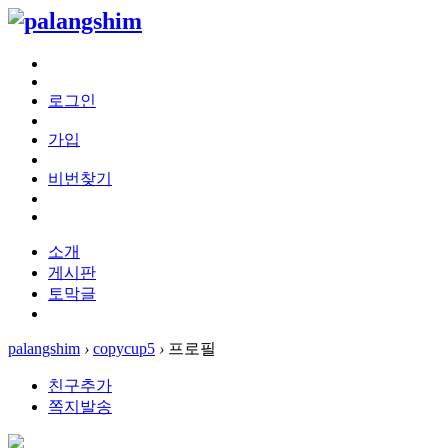
로그인
가입
비번찾기
소개
게시판
토막글
palangshim
›
copycup5
›
프로필
친구추가
쪽지발송