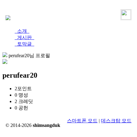
로그인
가입
소개
게시판
토막글
perufear20님 프로필
perufear20
2
포인트
0
명성
2
크레딧
0
공헌
스마트폰 모드
|
데스크탑 모드
© 2014-2026
shimsangduk