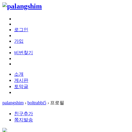
로그인
가입
비번찾기
소개
게시판
토막글
palangshim
›
boltrabbi5
›
프로필
친구추가
쪽지발송