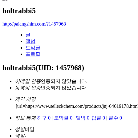
boltrabbi5
http://palangshim.com/?1457968
글
앨범
토막글
프로필
boltrabbi5
(UID: 1457968)
이메일 인증
인증되지 않았습니다.
동영상 인증
인증되지 않았습니다.
개인 서명
[url=https://www.selleckchem.com/products/jnj-64619178.html
정보 통계
친구 0
|
토막글 0
|
앨범 0
|
답글 0
|
글수 0
성별
비밀
생일
-