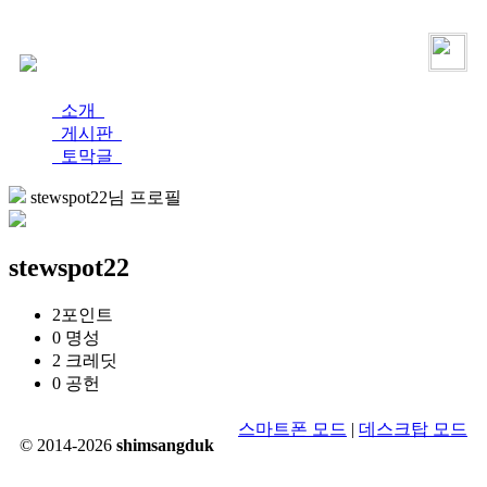
로그인
가입
소개
게시판
토막글
stewspot22님 프로필
stewspot22
2
포인트
0
명성
2
크레딧
0
공헌
스마트폰 모드
|
데스크탑 모드
© 2014-2026
shimsangduk