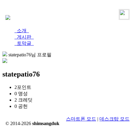
로그인
가입
소개
게시판
토막글
statepatio76님 프로필
statepatio76
2
포인트
0
명성
2
크레딧
0
공헌
스마트폰 모드
|
데스크탑 모드
© 2014-2026
shimsangduk