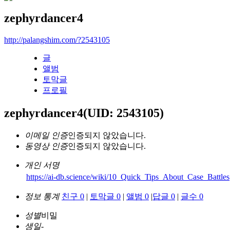
zephyrdancer4
http://palangshim.com/?2543105
글
앨범
토막글
프로필
zephyrdancer4
(UID: 2543105)
이메일 인증
인증되지 않았습니다.
동영상 인증
인증되지 않았습니다.
개인 서명
https://ai-db.science/wiki/10_Quick_Tips_About_Case_Battles
정보 통계
친구 0
|
토막글 0
|
앨범 0
|
답글 0
|
글수 0
성별
비밀
생일
-