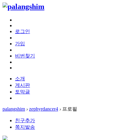
로그인
가입
비번찾기
소개
게시판
토막글
palangshim
›
zephyrdancer4
›
프로필
친구추가
쪽지발송