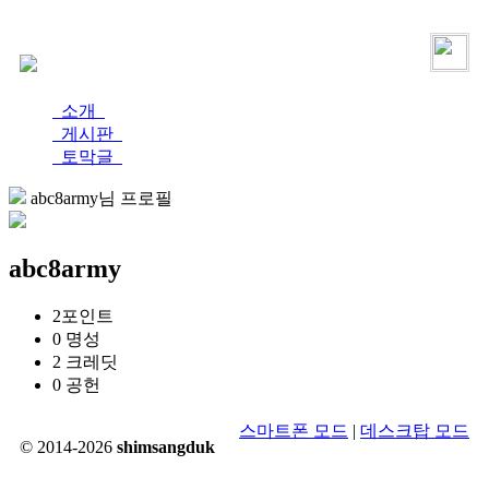
로그인
가입
소개
게시판
토막글
abc8army님 프로필
abc8army
2
포인트
0
명성
2
크레딧
0
공헌
스마트폰 모드
|
데스크탑 모드
© 2014-2026
shimsangduk