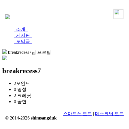
로그인
가입
소개
게시판
토막글
breakrecess7님 프로필
breakrecess7
2
포인트
0
명성
2
크레딧
0
공헌
스마트폰 모드
|
데스크탑 모드
© 2014-2026
shimsangduk