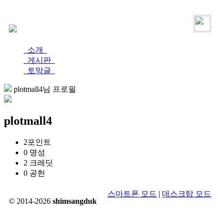
로그인
가입
소개
게시판
토막글
plotmall4님 프로필
plotmall4
2
포인트
0
명성
2
크레딧
0
공헌
스마트폰 모드
|
데스크탑 모드
© 2014-2026
shimsangduk