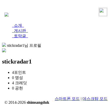
로그인
가입
소개
게시판
토막글
stickradar1님 프로필
stickradar1
4
포인트
0
명성
4
크레딧
0
공헌
스마트폰 모드
|
데스크탑 모드
© 2014-2026
shimsangduk