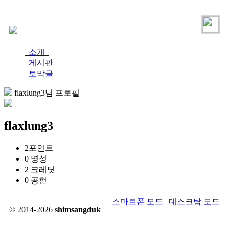
로그인
가입
소개
게시판
토막글
flaxlung3님 프로필
flaxlung3
2
포인트
0
명성
2
크레딧
0
공헌
스마트폰 모드
|
데스크탑 모드
© 2014-2026
shimsangduk