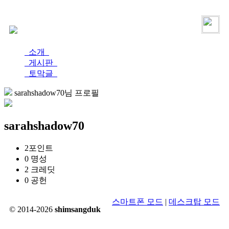
로그인
가입
소개
게시판
토막글
sarahshadow70님 프로필
sarahshadow70
2
포인트
0
명성
2
크레딧
0
공헌
스마트폰 모드
|
데스크탑 모드
© 2014-2026
shimsangduk