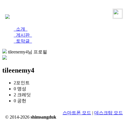
로그인
가입
소개
게시판
토막글
tileenemy4님 프로필
tileenemy4
2
포인트
0
명성
2
크레딧
0
공헌
스마트폰 모드
|
데스크탑 모드
© 2014-2026
shimsangduk