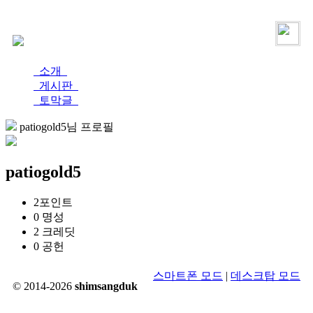
로그인
가입
소개
게시판
토막글
patiogold5님 프로필
patiogold5
2
포인트
0
명성
2
크레딧
0
공헌
스마트폰 모드
|
데스크탑 모드
© 2014-2026
shimsangduk