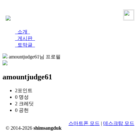
로그인
가입
소개
게시판
토막글
amountjudge61님 프로필
amountjudge61
2
포인트
0
명성
2
크레딧
0
공헌
스마트폰 모드
|
데스크탑 모드
© 2014-2026
shimsangduk