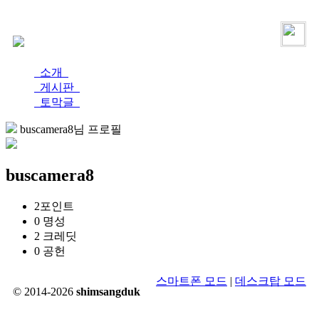
로그인
가입
소개
게시판
토막글
buscamera8님 프로필
buscamera8
2
포인트
0
명성
2
크레딧
0
공헌
스마트폰 모드
|
데스크탑 모드
© 2014-2026
shimsangduk