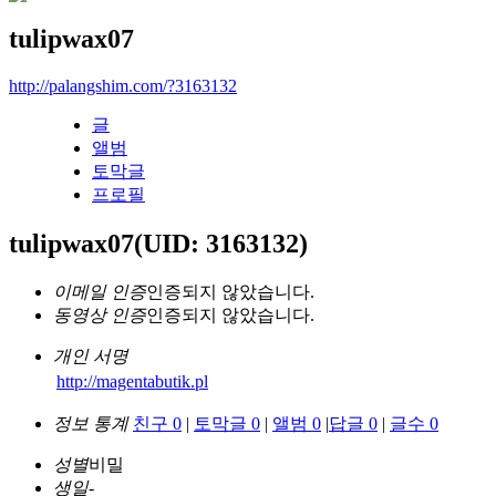
tulipwax07
http://palangshim.com/?3163132
글
앨범
토막글
프로필
tulipwax07
(UID: 3163132)
이메일 인증
인증되지 않았습니다.
동영상 인증
인증되지 않았습니다.
개인 서명
http://magentabutik.pl
정보 통계
친구 0
|
토막글 0
|
앨범 0
|
답글 0
|
글수 0
성별
비밀
생일
-