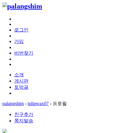
로그인
가입
비번찾기
소개
게시판
토막글
palangshim
›
tulipwax07
›
프로필
친구추가
쪽지발송