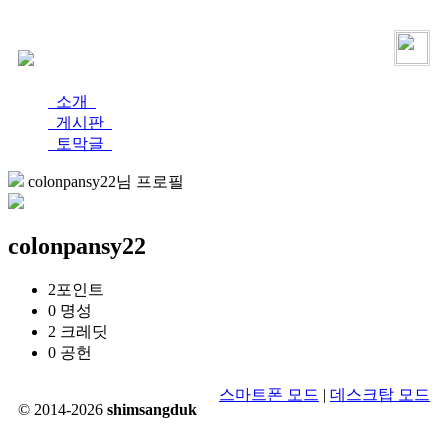
로그인
가입
소개
게시판
토막글
colonpansy22님 프로필
colonpansy22
2
포인트
0
명성
2
크레딧
0
공헌
스마트폰 모드
|
데스크탑 모드
© 2014-2026
shimsangduk