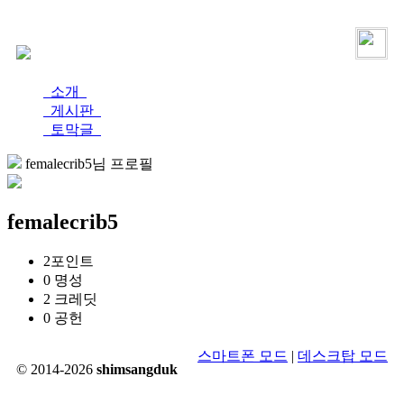
로그인
가입
소개
게시판
토막글
femalecrib5님 프로필
femalecrib5
2
포인트
0
명성
2
크레딧
0
공헌
스마트폰 모드
|
데스크탑 모드
© 2014-2026
shimsangduk