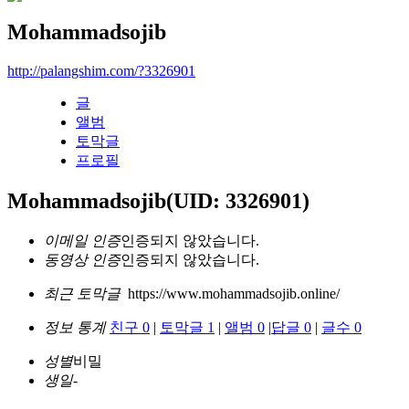
Mohammadsojib
http://palangshim.com/?3326901
글
앨범
토막글
프로필
Mohammadsojib
(UID: 3326901)
이메일 인증
인증되지 않았습니다.
동영상 인증
인증되지 않았습니다.
최근 토막글
https://www.mohammadsojib.online/
정보 통계
친구 0
|
토막글 1
|
앨범 0
|
답글 0
|
글수 0
성별
비밀
생일
-