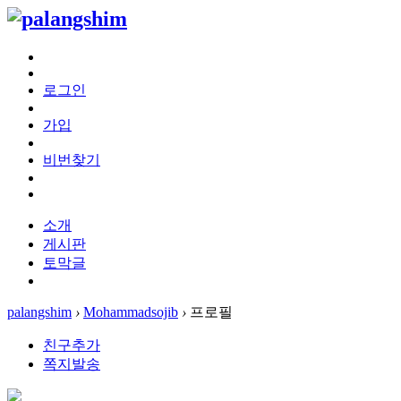
로그인
가입
비번찾기
소개
게시판
토막글
palangshim
›
Mohammadsojib
›
프로필
친구추가
쪽지발송