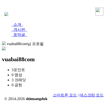
로그인
가입
소개
게시판
토막글
vuabai88com님 프로필
vuabai88com
3
포인트
0
명성
3
크레딧
0
공헌
스마트폰 모드
|
데스크탑 모드
© 2014-2026
shimsangduk