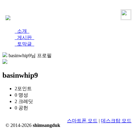
로그인
가입
소개
게시판
토막글
basinwhip9님 프로필
basinwhip9
2
포인트
0
명성
2
크레딧
0
공헌
스마트폰 모드
|
데스크탑 모드
© 2014-2026
shimsangduk