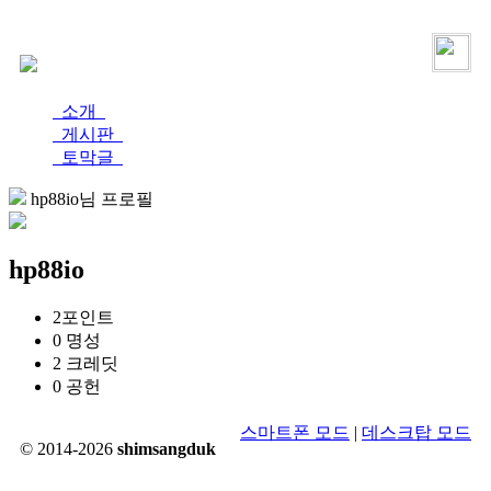
로그인
가입
소개
게시판
토막글
hp88io님 프로필
hp88io
2
포인트
0
명성
2
크레딧
0
공헌
스마트폰 모드
|
데스크탑 모드
© 2014-2026
shimsangduk