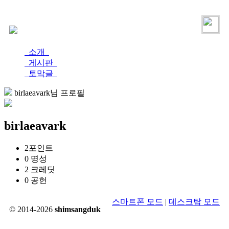
로그인
가입
소개
게시판
토막글
birlaeavark님 프로필
birlaeavark
2
포인트
0
명성
2
크레딧
0
공헌
스마트폰 모드
|
데스크탑 모드
© 2014-2026
shimsangduk