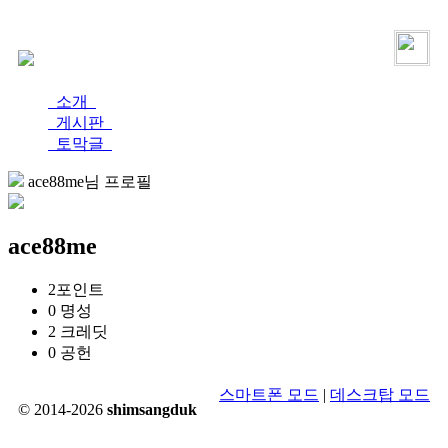
로그인
가입
소개
게시판
토막글
ace88me님 프로필
ace88me
2
포인트
0
명성
2
크레딧
0
공헌
스마트폰 모드
|
데스크탑 모드
© 2014-2026
shimsangduk