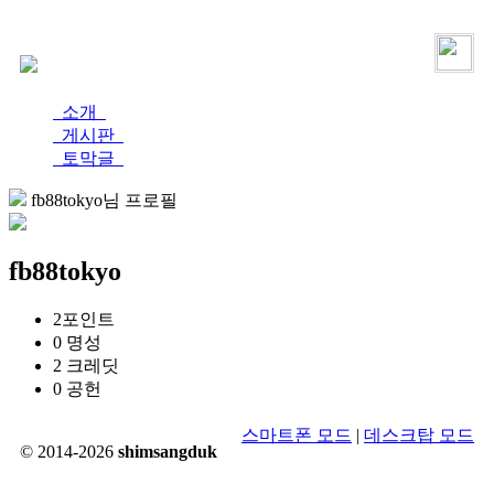
로그인
가입
소개
게시판
토막글
fb88tokyo님 프로필
fb88tokyo
2
포인트
0
명성
2
크레딧
0
공헌
스마트폰 모드
|
데스크탑 모드
© 2014-2026
shimsangduk