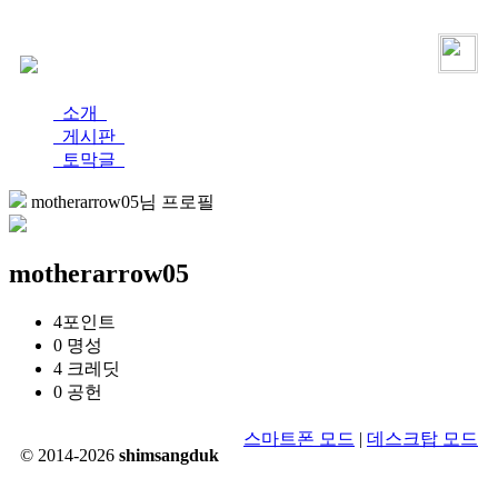
로그인
가입
소개
게시판
토막글
motherarrow05님 프로필
motherarrow05
4
포인트
0
명성
4
크레딧
0
공헌
스마트폰 모드
|
데스크탑 모드
© 2014-2026
shimsangduk